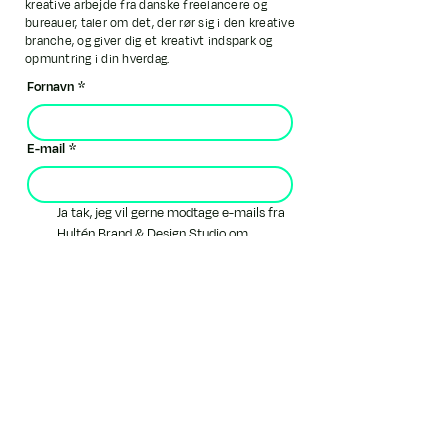
kreative arbejde fra danske freelancere og
bureauer, taler om det, der rør sig i den kreative
branche, og giver dig et kreativt indspark og
opmuntring i din hverdag.
Fornavn
*
E-mail
*
Ja tak, jeg vil gerne modtage e-mails fra 
Hultén Brand & Design Studio om 
kreativitet og inspiration samt evt. 
sponsoreret indhold.
*
Tilmeld mig