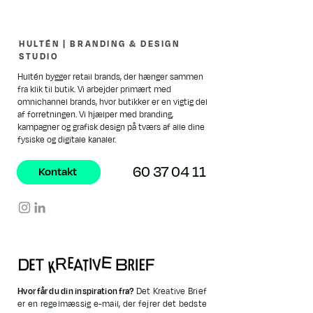
HULTÉN | BRANDING & DESIGN
STUDIO
Hultén bygger retail brands, der hænger sammen
fra klik til butik. Vi arbejder primært med
omnichannel brands, hvor butikker er en vigtig del
af forretningen. Vi hjælper med branding,
kampagner og grafisk design på tværs af alle dine
fysiske og digitale kanaler.
60 37 04 11
Kontakt
Kontakt
Hvor får du din inspiration fra?
Det Kreative Brief
er en regelmæssig e-mail, der fejrer det bedste