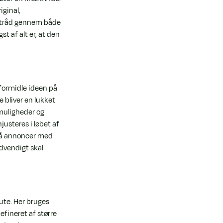
ginal, 
d tråd gennem både 
t af alt er, at den 
formidle ideen på 
 bliver en lukket 
muligheder og 
usteres i løbet af 
på annoncer med 
dvendigt skal 
ute. Her bruges 
efineret af større 