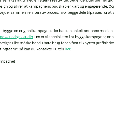
ter altså altid med en stærk kreativ ide. Det er den, der danner gru
esign og sikrer, at kampagnens budskab er klart og engagerende. Co
bejder sammen i en iterativ proces, hvor begge dele tilpasses for at
 at bygge en original kampagne eller bare en enkelt annonce med en k
and & Design Studio
. Her er vi specialister i at bygge kampagner, an
ælger. Eller måske har du bare brug for en fast tilknyttet grafisk des
rketingteam? Så kan du kontakte Hultén 
her
.
kampagne!