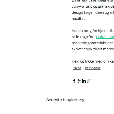
En effektiv kampagne star
copywriting og grafisk d
design følger ideen og ar
resultat.
Har du brug for hjælp til
altid tage fat i 
Hultén Br
marketingmateriale, der s
skriver copy, til dit ma
Held og lykke med din 
Guide
Kampagne
Seneste blogindlæg