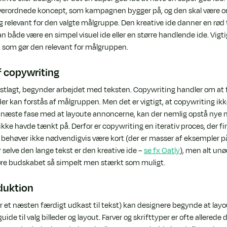
overordnede koncept, som kampagnen bygger på, og den skal være ori
relevant for den valgte målgruppe. Den kreative ide danner en rø
n både være en simpel visuel ide eller en større handlende ide. Vigtigs
t, som gør den relevant for målgruppen.
af copywriting
fastlagt, begynder arbejdet med teksten. Copywriting handler om at 
er kan forstås af målgruppen. Men det er vigtigt, at copywriting ikke
i næste fase med at layoute annoncerne, kan der nemlig opstå nye 
kke havde tænkt på. Derfor er copywriting en iterativ proces, der finj
 behøver ikke nødvendigvis være kort (der er masser af eksempler 
 selve den lange tekst er den kreative ide – 
se fx Oatly
), men alt unø
 gøre budskabet så simpelt men stærkt som muligt.
oduktion
r et næsten færdigt udkast til tekst) kan designere begynde at layo
ide til valg billeder og layout. Farver og skrifttyper er ofte allerede d