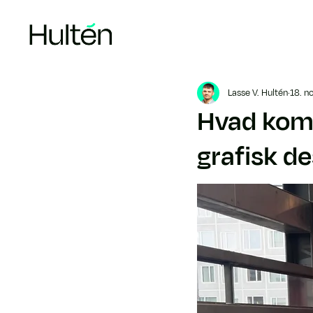
Lasse V. Hultén
18. n
Hvad komm
grafisk d