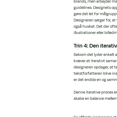
brands, men arbejder man
guidelines. Designets op
gøre det let for målgrupp
Designeren sørger for, at 
også husket. Det der ofte
illustrationer eller bill
Trin 4: Den iterat
Selvom det lyder enkelt at
kræver et iterativt samar
designeren opdager, at te
tekstforfatteren blive in
er det endda en og samme
Denne iterative proces e
skabe en balance mellem 