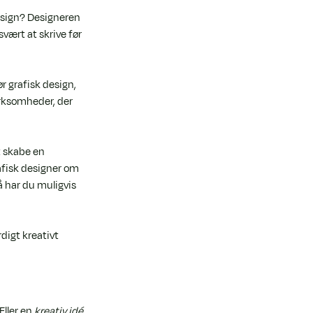
esign? Designeren 
vært at skrive før 
r grafisk design, 
rksomheder, der 
t skabe en 
afisk designer om 
å har du muligvis 
digt kreativt 
ller en 
kreativ idé
. 