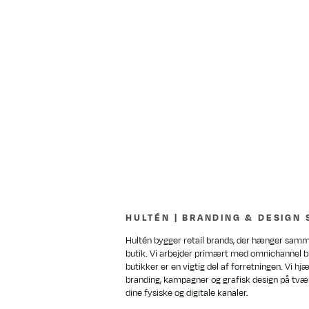
HULTÉN | BRANDING & DESIGN 
Hultén bygger retail brands, der hænger sammen
butik. Vi arbejder primært med omnichannel b
butikker er en vigtig del af forretningen. Vi h
branding, kampagner og grafisk design på tvær
Sådan designer du en effektiv
dine fysiske og digitale kanaler.