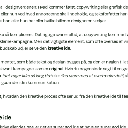
ma i designverdenen: Hvad kommer først, copywriting eller grafisk d
 eller hun ved hvad annoncerne skal indeholde, og teksforfatter har s
 han eller hun har eller hvilke billeder designeren vælger.
ke så kompliceret. Det rigtige svar er altid, at copywriting kommer fø
eklamekampagne. Men det vigtigste element, som ofte overses af vi
 budskab ud, er selve den 
kreative ide
.
amentet, som både tekst og design bygges på, og den er nøglen til a
evant kampagne, som er 
original
. Hvis du nogensinde sagt til en gr
r 
”det tager ikke så lang tid”
 eller 
”lad være med at overtænke det”, 
s
n gode ide i din kommunikation.
, hvordan den kreative proces ofte ser ud fra den kreative ide til fær
e ide
ive eller designe, er det en super god ide at have en super god ide. E