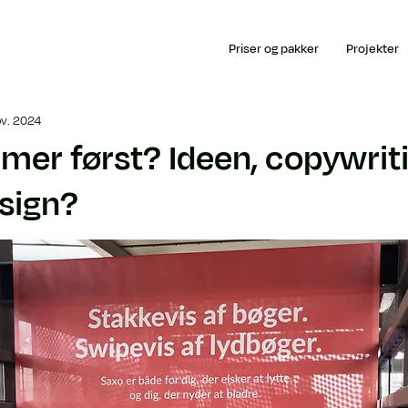
Priser og pakker
Projekter
ov. 2024
er først? Ideen, copywriti
esign?