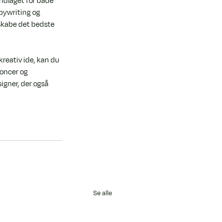
ndlaget for både 
pywriting og 
 skabe det bedste 
reativ ide, kan du 
noncer og 
igner, der også 
Se alle