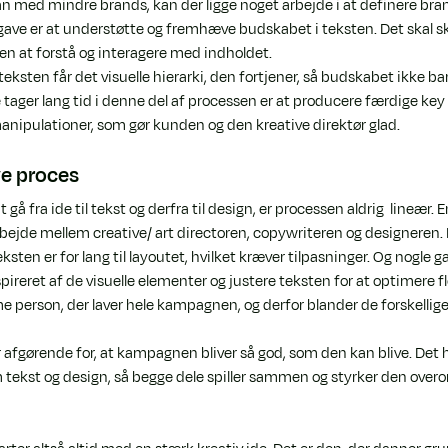
 med mindre brands, kan der ligge noget arbejde i at definere bran
gave er at understøtte og fremhæve budskabet i teksten. Det skal s
en at forstå og interagere med indholdet.
teksten får det visuelle hierarki, den fortjener, så budskabet ikke ba
 tager lang tid i denne del af processen er at producere færdige key v
edmanipulationer, som gør kunden og den kreative direktør glad.
ive proces
 gå fra ide til tekst og derfra til design, er processen aldrig  lineær
bejde mellem creative/ art directoren, copywriteren og designeren. D
ksten er for lang til layoutet, hvilket kræver tilpasninger. Og nogle 
spireret af de visuelle elementer og justere teksten for at optimere 
 person, der laver hele kampagnen, og derfor blander de forskellig
r afgørende for, at kampagnen bliver så god, som den kan blive. Det 
tekst og design, så begge dele spiller sammen og styrker den overo