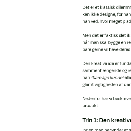
Det er et klassisk dilem
kan ikke designe, før han
han ved, hvor meget plads
Men det er faktisk slet ik
når man skal bygge en r
bare gerne vil have deres
Den kreative ide er fund
sammenhængende og rel
han 
”bare lige kunne”
 elle
glemt vigtigheden af de
Nedenfor har vi beskrevet
produkt.
Trin 1: Den kreativ
Inden man begynder at skr