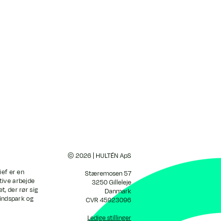
© 2026 | HULTÉN ApS
ief er en
Stæremosen 57
tive arbejde
3250 Gilleleje
t, der rør sig
Danmark
 indspark og
CVR 45923096
Ledige stillinger