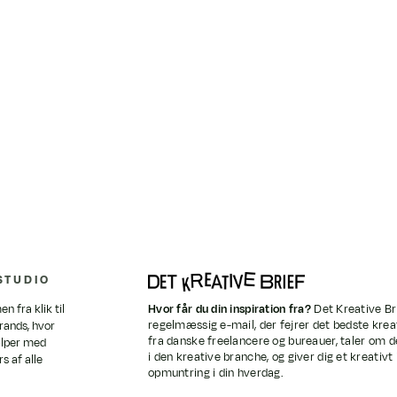
STUDIO
 fra klik til
Hvor får du din inspiration fra?
Det Kreative Br
regelmæssig e-mail, der fejrer det bedste krea
rands, hvor
fra danske freelancere og bureauer, taler om de
jælper med
i den kreative branche, og giver dig et kreativt
s af alle
opmuntring i din hverdag.